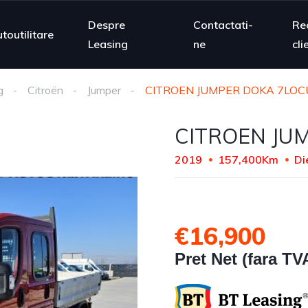
Despre
Contactati-
Re
toutilitare
Leasing
ne
cli
g
Citroën
Jumper
CITROEN JUMPER DOKA 7LOC
CITROEN JU
2019
157,400Km
Di
€16,900
Pret Net (fara TV