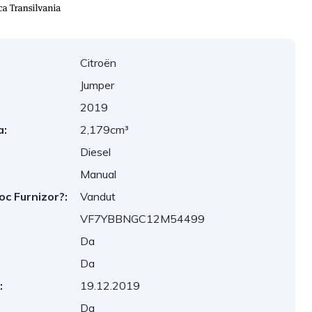
Citroën
Jumper
2019
a:
2,179cm³
Diesel
Manual
oc Furnizor?:
Vandut
VF7YBBNGC12M54499
Da
Da
:
19.12.2019
Da