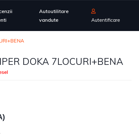
cenzii
Autoutilitare
enti
vandute
Autentificare
URI+BENA
MPER DOKA 7LOCURI+BENA
esel
A)