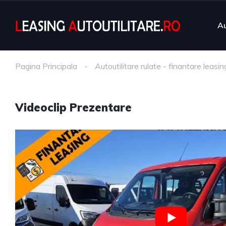
Au
Pagina Principala
Autoutilitare rulate - finantare leasin
Videoclip Prezentare