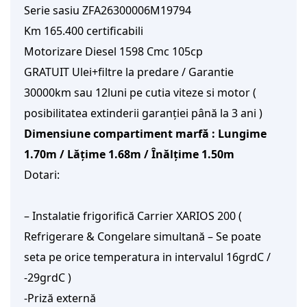
Serie sasiu ZFA26300006M19794
Km 165.400 certificabili
Motorizare Diesel 1598 Cmc 105cp
GRATUIT Ulei+filtre la predare / Garantie
30000km sau 12luni pe cutia viteze si motor (
posibilitatea extinderii garanției până la 3 ani )
Dimensiune compartiment marfă : Lungime
1.70m / Lățime 1.68m / Înălțime 1.50m
Dotari:
– Instalatie frigorifică Carrier XARIOS 200 (
Refrigerare & Congelare simultană – Se poate
seta pe orice temperatura in intervalul 16grdC /
-29grdC )
-Priză externă