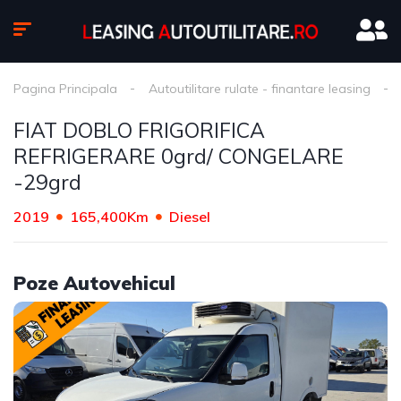
Pagina Principala
Autoutilitare rulate - finantare leasing
FIAT DOBLO FRIGORIFICA
REFRIGERARE 0grd/ CONGELARE
-29grd
2019
165,400Km
Diesel
Poze Autovehicul