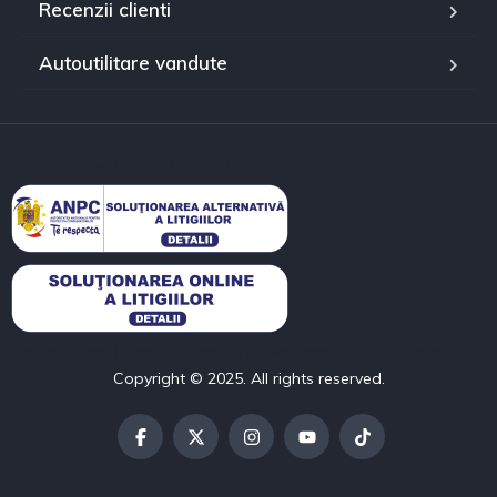
Recenzii clienti
Autoutilitare vandute
function l36wpf_anpc() { $html = '
'; return $html; } add_shortcode('l36wpf_anpc', 'l36wpf_anpc');
Copyright © 2025. All rights reserved.