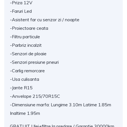
-Priza 12V
-Faruri Led
-Asistent far cu senzor zi / noapte
-Proiectoare ceata
-Filtru particule
-Parbriz incalzit
-Senzori de ploaie
-Senzori presiune pneuri
-Carlig remorcare
-Usa culisanta
-Jante R15
-Anvelope 215/70R15C
-Dimensiune marfa: Lungime 3.10m Latime 1.85m
Inaltime 1.95m
GRATUIT Ulei+filtre la predare / Garantie 30000km