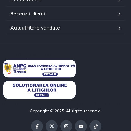
Recenzii clienti
Autoutilitare vandute
function l36wpf_anpc() { $html = '
'; return $html; } add_shortcode('l36wpf_anpc', 'l36wpf_anpc');
Copyright © 2025. All rights reserved.