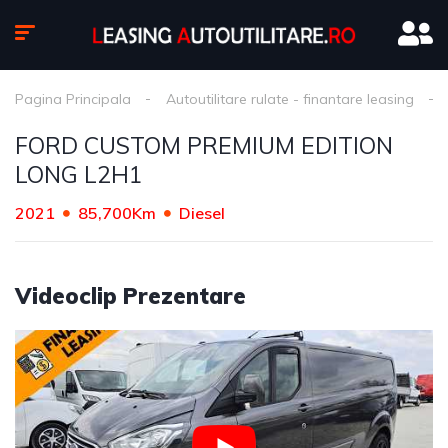
Pagina Principala
Autoutilitare rulate - finantare leasing
FORD CUSTOM PREMIUM EDITION
LONG L2H1
2021
85,700Km
Diesel
Videoclip Prezentare