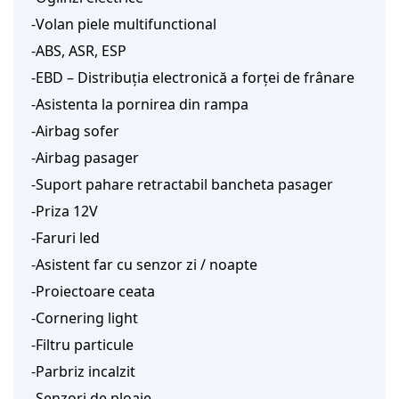
-Volan piele multifunctional
-ABS, ASR, ESP
-EBD – Distribuția electronică a forței de frânare
-Asistenta la pornirea din rampa
-Airbag sofer
-Airbag pasager
-Suport pahare retractabil bancheta pasager
-Priza 12V
-Faruri led
-Asistent far cu senzor zi / noapte
-Proiectoare ceata
-Cornering light
-Filtru particule
-Parbriz incalzit
-Senzori de ploaie