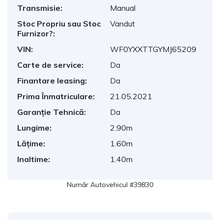
Transmisie:
Manual
Stoc Propriu sau Stoc
Vandut
Furnizor?:
VIN:
WF0YXXTTGYMJ65209
Carte de service:
Da
Finantare leasing:
Da
Prima Înmatriculare:
21.05.2021
Garanție Tehnică:
Da
Lungime:
2.90m
Lățime:
1.60m
Inaltime:
1.40m
Număr Autovehicul #39830