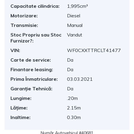
Capacitate cilindrica:
1,995cm³
Motorizare:
Diesel
Transmisie:
Manual
Stoc Propriu sau Stoc
Vandut
Furnizor?:
VIN:
WF0CXXTTRCLT41477
Carte de service:
Da
Finantare leasing:
Da
Prima Înmatriculare:
03.03.2021
Garanție Tehnică:
Da
Lungime:
.20m
Lățime:
2.15m
Inaltime:
0.30m
Număr Autovehicul #40681