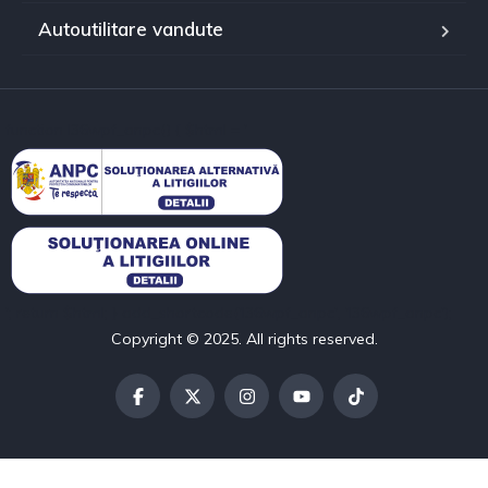
Autoutilitare vandute
function l36wpf_anpc() { $html = '
'; return $html; } add_shortcode('l36wpf_anpc', 'l36wpf_anpc');
Copyright © 2025. All rights reserved.