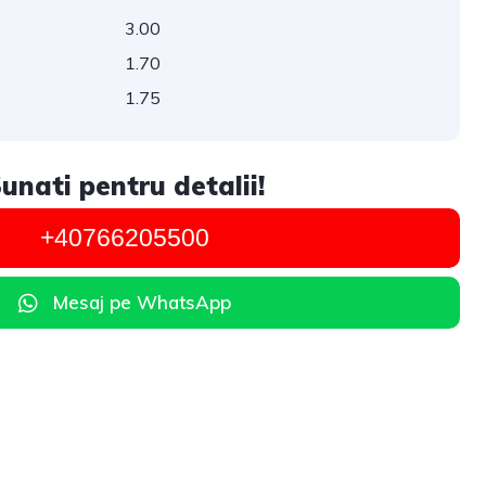
3.00
1.70
1.75
unati pentru detalii!
+40766205500
Mesaj pe WhatsApp