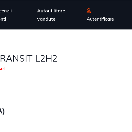
cenzii
Autoutilitare
enti
vandute
Autentificare
RANSIT L2H2
sel
A)