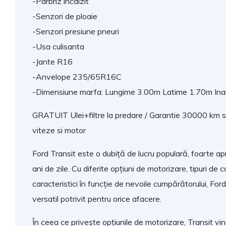
-Parbriz incalzit
-Senzori de ploaie
-Senzori presiune pneuri
-Usa culisanta
-Jante R16
-Anvelope 235/65R16C
-Dimensiune marfa: Lungime 3.00m Latime 1.70m Ina
GRATUIT Ulei+filtre la predare / Garantie 30000 km sa
viteze si motor
Ford Transit este o dubiță de lucru populară, foarte apr
ani de zile. Cu diferite opțiuni de motorizare, tipuri de c
caracteristici în funcție de nevoile cumpărătorului, For
versatil potrivit pentru orice afacere.
În ceea ce privește opțiunile de motorizare, Transit v