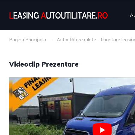
Au
Pagina Principala
Autoutilitare rulate - finantare leasin
Videoclip Prezentare