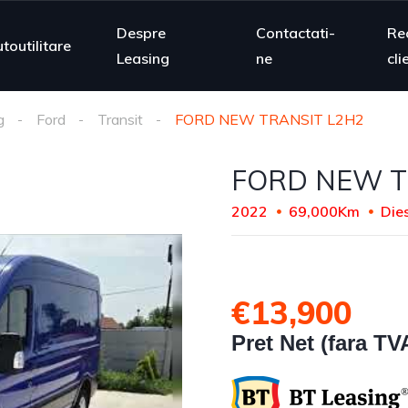
Despre
Contactati-
Re
toutilitare
Leasing
ne
cli
g
Ford
Transit
FORD NEW TRANSIT L2H2
FORD NEW T
2022
69,000Km
Die
€13,900
Pret Net (fara TV