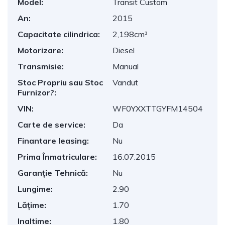
Model:
Transit Custom
An:
2015
Capacitate cilindrica:
2,198cm³
Motorizare:
Diesel
Transmisie:
Manual
Stoc Propriu sau Stoc
Vandut
Furnizor?:
VIN:
WF0YXXTTGYFM14504
Carte de service:
Da
Finantare leasing:
Nu
Prima Înmatriculare:
16.07.2015
Garanție Tehnică:
Nu
Lungime:
2.90
Lățime:
1.70
Inaltime:
1.80