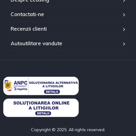
Contactati-ne
Recenzii clienti
Autoutilitare vandute
function l36wpf_anpc() { $html = '
'; return $html; } add_shortcode('l36wpf_anpc', 'l36wpf_anpc');
Copyright © 2025. All rights reserved.