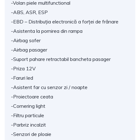
-Volan piele multifunctional
-ABS, ASR, ESP
-EBD – Distribuția electronică a forței de frânare
-Asistenta la pornirea din rampa
-Airbag sofer
-Airbag pasager
-Suport pahare retractabil bancheta pasager
-Priza 12V
-Faruri led
-Asistent far cu senzor zi / noapte
-Proiectoare ceata
-Cornering light
-Filtru particule
-Parbriz incalzit
-Senzori de ploaie