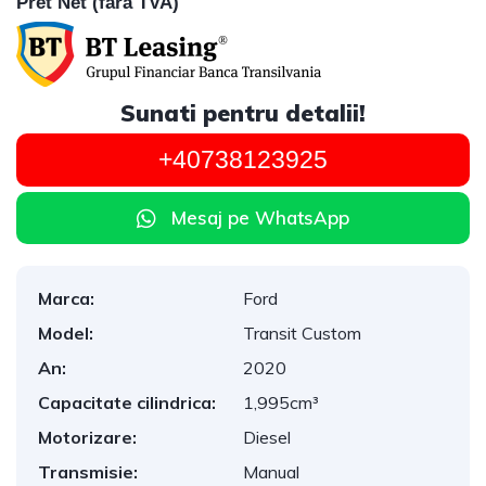
Pret Net (fara TVA)
Sunati pentru detalii!
+40738123925
Mesaj pe WhatsApp
Marca:
Ford
Model:
Transit Custom
An:
2020
Capacitate cilindrica:
1,995cm³
Motorizare:
Diesel
Transmisie:
Manual