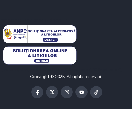
function l36wpf_anpc() { $html = '
'; return $html; } add_shortcode('l36wpf_anpc', 'l36wpf_anpc');
Copyright © 2025. All rights reserved.