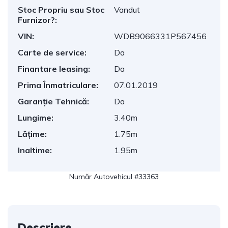
Stoc Propriu sau Stoc
Vandut
Furnizor?:
VIN:
WDB9066331P567456
Carte de service:
Da
Finantare leasing:
Da
Prima Înmatriculare:
07.01.2019
Garanție Tehnică:
Da
Lungime:
3.40m
Lățime:
1.75m
Inaltime:
1.95m
Număr Autovehicul #33363
Descriere