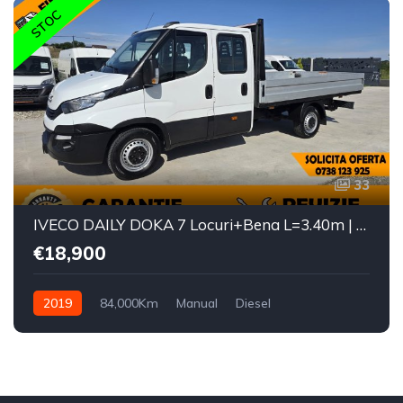
STOC
33
IVECO DAILY DOKA 7 Locuri+Bena L=3.40m | Motor 3.0 |
€18,900
2019
84,000Km
Manual
Diesel