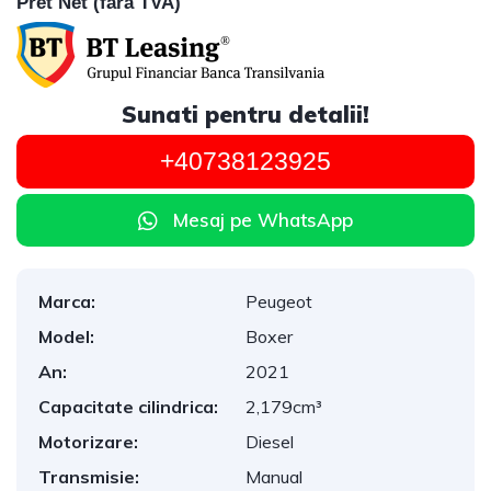
Pret Net (fara TVA)
Sunati pentru detalii!
+40738123925
Mesaj pe WhatsApp
Marca:
Peugeot
Model:
Boxer
An:
2021
Capacitate cilindrica:
2,179cm³
Motorizare:
Diesel
Transmisie:
Manual