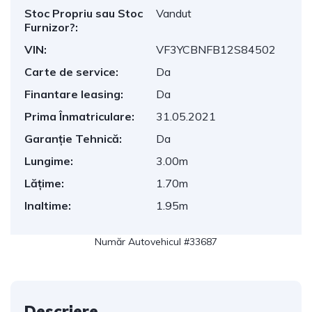
Stoc Propriu sau Stoc
Vandut
Furnizor?:
VIN:
VF3YCBNFB12S84502
Carte de service:
Da
Finantare leasing:
Da
Prima Înmatriculare:
31.05.2021
Garanție Tehnică:
Da
Lungime:
3.00m
Lățime:
1.70m
Inaltime:
1.95m
Număr Autovehicul #33687
Descriere