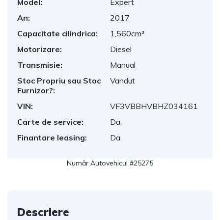
Model:
Expert
An:
2017
Capacitate cilindrica:
1,560cm³
Motorizare:
Diesel
Transmisie:
Manual
Stoc Propriu sau Stoc
Vandut
Furnizor?:
VIN:
VF3VBBHVBHZ034161
Carte de service:
Da
Finantare leasing:
Da
Număr Autovehicul #25275
Descriere