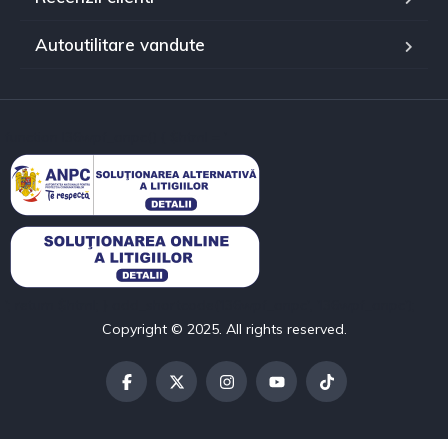
Autoutilitare vandute
function l36wpf_anpc() { $html = '
'; return $html; } add_shortcode('l36wpf_anpc', 'l36wpf_anpc');
Copyright © 2025. All rights reserved.