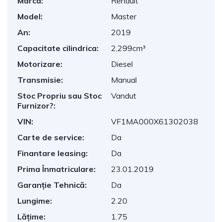
Marca:
Renault
Model:
Master
An:
2019
Capacitate cilindrica:
2,299cm³
Motorizare:
Diesel
Transmisie:
Manual
Stoc Propriu sau Stoc
Vandut
Furnizor?:
VIN:
VF1MA000X61302038
Carte de service:
Da
Finantare leasing:
Da
Prima Înmatriculare:
23.01.2019
Garanție Tehnică:
Da
Lungime:
2.20
Lățime:
1.75