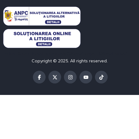
function l36wpf_anpc() { $html = '
'; return $html; } add_shortcode('l36wpf_anpc', 'l36wpf_anpc');
Copyright © 2025. All rights reserved.