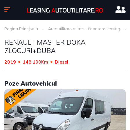
Pagina Principala
Autoutilitare rulate - finantare leasing
RENAULT MASTER DOKA
7LOCURI+DUBA
2019
148,100Km
Diesel
Poze Autovehicul