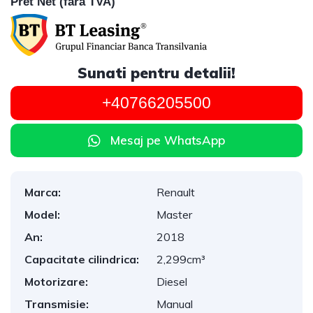
Pret Net (fara TVA)
Sunati pentru detalii!
+40766205500
Mesaj pe WhatsApp
Marca:
Renault
Model:
Master
An:
2018
Capacitate cilindrica:
2,299cm³
Motorizare:
Diesel
Transmisie:
Manual