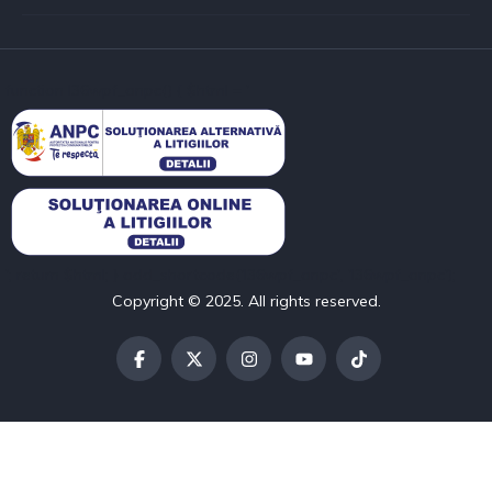
function l36wpf_anpc() { $html = '
'; return $html; } add_shortcode('l36wpf_anpc', 'l36wpf_anpc');
Copyright © 2025. All rights reserved.