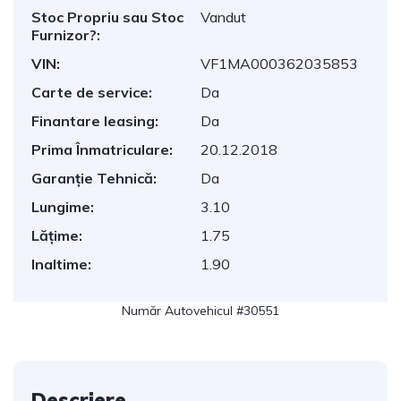
Stoc Propriu sau Stoc
Vandut
Furnizor?:
VIN:
VF1MA000362035853
Carte de service:
Da
Finantare leasing:
Da
Prima Înmatriculare:
20.12.2018
Garanție Tehnică:
Da
Lungime:
3.10
Lățime:
1.75
Inaltime:
1.90
Număr Autovehicul #30551
Descriere