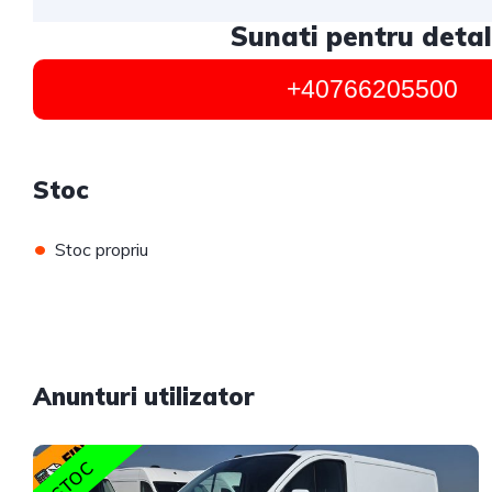
Sunati pentru detali
+40766205500
Stoc
•
Stoc propriu
Anunturi utilizator
STOC