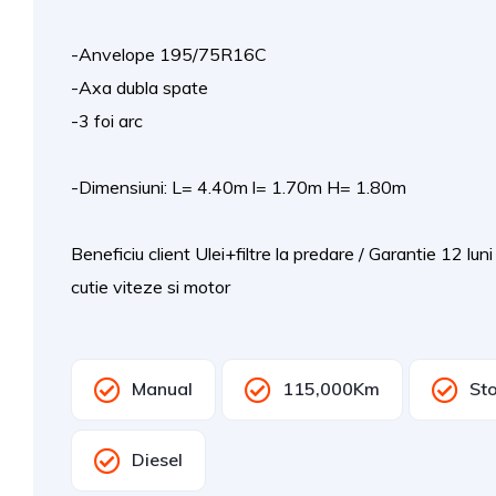
-Anvelope 195/75R16C
-Axa dubla spate
-3 foi arc
-Dimensiuni: L= 4.40m l= 1.70m H= 1.80m
Beneficiu client Ulei+filtre la predare / Garantie 12 l
cutie viteze si motor
Manual
115,000Km
Sto
Diesel