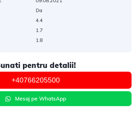
:
09.08.2021
Da
4.4
1.7
1.8
unati pentru detalii!
+40766205500
Mesaj pe WhatsApp