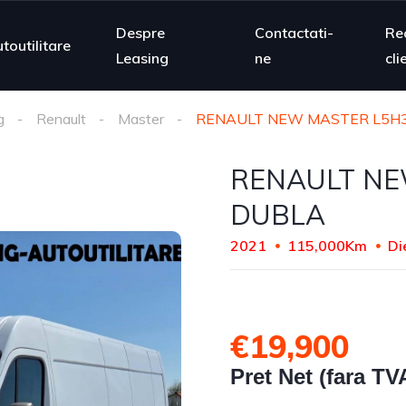
Despre
Contactati-
Re
toutilitare
Leasing
ne
cli
g
Renault
Master
RENAULT NEW MASTER L5H
RENAULT NE
DUBLA
2021
115,000Km
Di
€19,900
Pret Net (fara TV