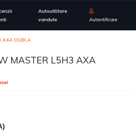
cenzii
Autoutilitare
enti
vandute
Autentificare
3 AXA DUBLA
W MASTER L5H3 AXA
esel
A)