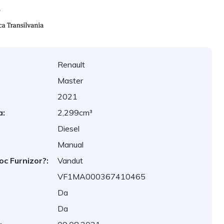
Renault
Master
2021
a:
2,299cm³
Diesel
Manual
oc Furnizor?:
Vandut
VF1MA000367410465
Da
Da