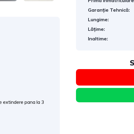
Prima Înmatriculare
Garanție Tehnică:
Lungime:
Lățime:
Inaltime:
S
te extindere pana la 3