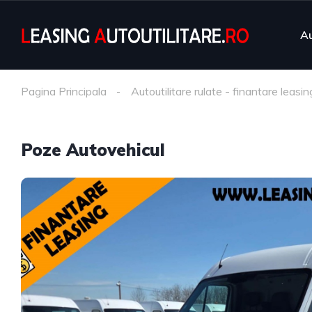
Au
Pagina Principala
Autoutilitare rulate - finantare leasin
Poze Autovehicul