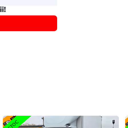
i!
STOC