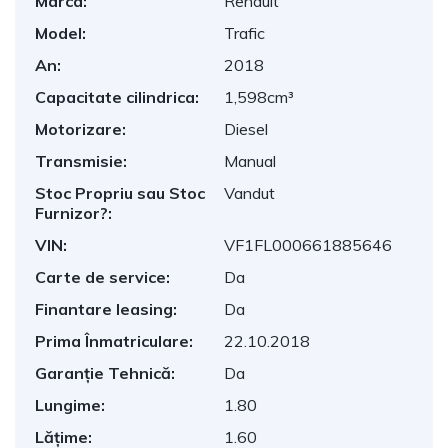
Marca:
Renault
Model:
Trafic
An:
2018
Capacitate cilindrica:
1,598cm³
Motorizare:
Diesel
Transmisie:
Manual
Stoc Propriu sau Stoc
Vandut
Furnizor?:
VIN:
VF1FL000661885646
Carte de service:
Da
Finantare leasing:
Da
Prima Înmatriculare:
22.10.2018
Garanție Tehnică:
Da
Lungime:
1.80
Lățime:
1.60