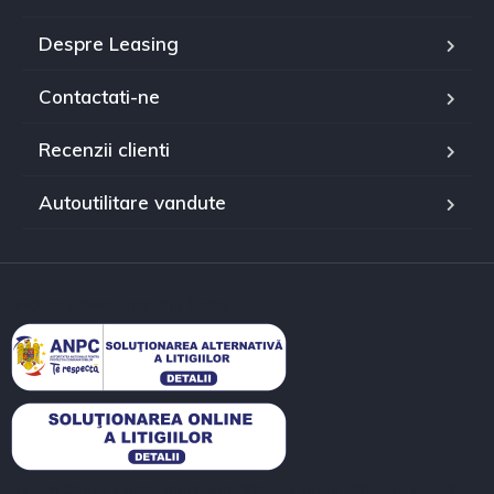
Despre Leasing
Contactati-ne
Recenzii clienti
Autoutilitare vandute
function l36wpf_anpc() { $html = '
'; return $html; } add_shortcode('l36wpf_anpc', 'l36wpf_anpc');