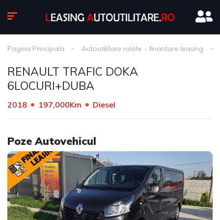
Pagina Principala
Autoutilitare rulate - finantare leasing
RENAULT TRAFIC DOKA
6LOCURI+DUBA
2018
197,000Km
Diesel
Poze Autovehicul