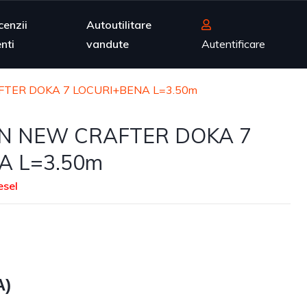
cenzii
Autoutilitare
enti
vandute
Autentificare
ER DOKA 7 LOCURI+BENA L=3.50m
 NEW CRAFTER DOKA 7
A L=3.50m
esel
A)