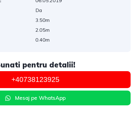
:
06.05.2019
Da
3.50m
2.05m
0.40m
unati pentru detalii!
+40738123925
Mesaj pe WhatsApp