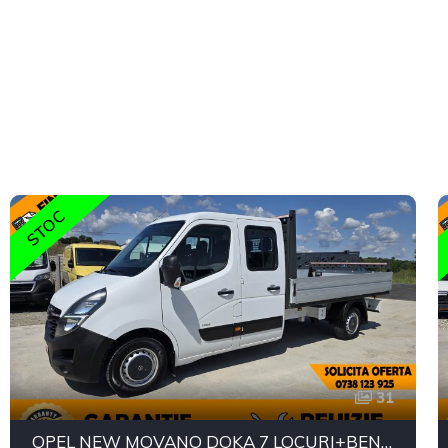
STOC
31
OPEL NEW MOVANO DOKA 7 LOCURI+BENA L=3.20m