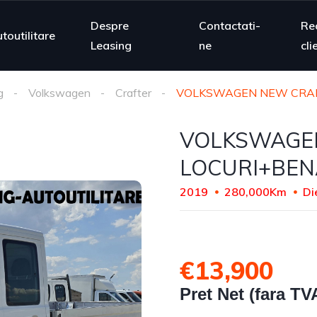
Despre
Contactati-
Re
toutilitare
Leasing
ne
cli
g
Volkswagen
Crafter
VOLKSWAGEN NEW CRAFT
VOLKSWAGEN
LOCURI+BEN
2019
280,000Km
Di
€13,900
Pret Net (fara TV