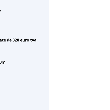
e
rate de 320 euro tva
50m