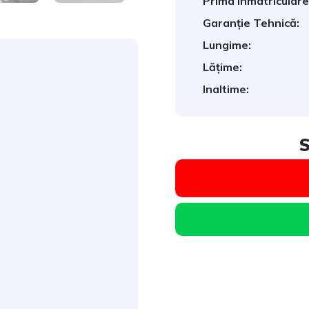
Prima Înmatriculare
Garanție Tehnică:
Lungime:
Lățime:
Inaltime:
S