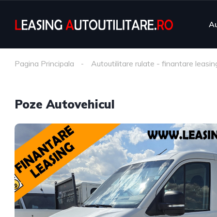
Au
Pagina Principala
Autoutilitare rulate - finantare leasin
Poze Autovehicul