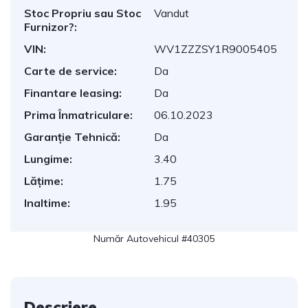
Stoc Propriu sau Stoc
Vandut
Furnizor?:
VIN:
WV1ZZZSY1R9005405
Carte de service:
Da
Finantare leasing:
Da
Prima Înmatriculare:
06.10.2023
Garanție Tehnică:
Da
Lungime:
3.40
Lățime:
1.75
Inaltime:
1.95
Număr Autovehicul #40305
Descriere