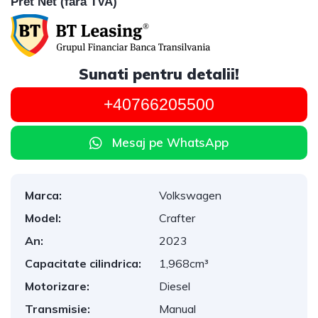
Pret Net (fara TVA)
Sunati pentru detalii!
+40766205500
Mesaj pe WhatsApp
Marca:
Volkswagen
Model:
Crafter
An:
2023
Capacitate cilindrica:
1,968cm³
Motorizare:
Diesel
Transmisie:
Manual