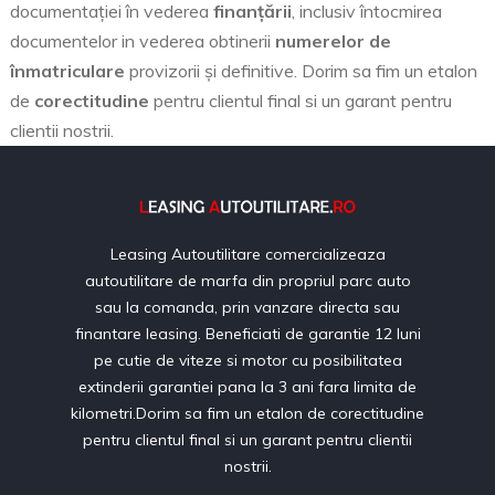
documentaţiei în vederea
finanţării
, inclusiv întocmirea
documentelor in vederea obtinerii
numerelor de
înmatriculare
provizorii şi definitive. Dorim sa fim un etalon
de
corectitudine
pentru clientul final si un garant pentru
clientii nostrii.
Leasing Autoutilitare comercializeaza
autoutilitare de marfa din propriul parc auto
sau la comanda, prin vanzare directa sau
finantare leasing. Beneficiati de garantie 12 luni
pe cutie de viteze si motor cu posibilitatea
extinderii garantiei pana la 3 ani fara limita de
kilometri.Dorim sa fim un etalon de corectitudine
pentru clientul final si un garant pentru clientii
nostrii.