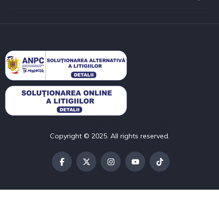
function l36wpf_anpc() { $html = '
'; return $html; } add_shortcode('l36wpf_anpc', 'l36wpf_anpc');
Copyright © 2025. All rights reserved.