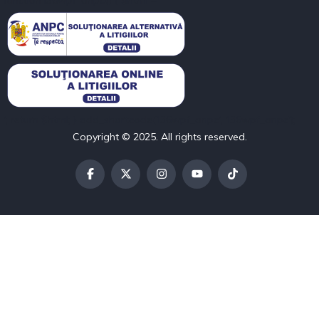
'; return $html; } add_shortcode('l36wpf_anpc', 'l36wpf_anpc');
Copyright © 2025. All rights reserved.