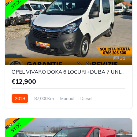
STOC
31
OPEL VIVARO DOKA 6 LOCURI+DUBA 7 UNITATI IN STOC
€12,900
2019
87,000Km
Manual
Diesel
STOC