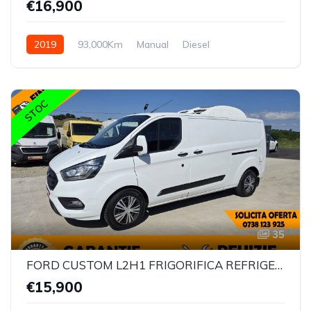
€16,900
2019
93,000Km
Manual
Diesel
STOC
35
FORD CUSTOM L2H1 FRIGORIFICA REFRIGERARE/CONGELARE
€15,900