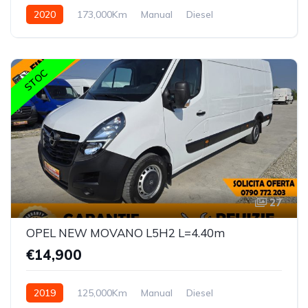
2020
173,000Km
Manual
Diesel
STOC
27
OPEL NEW MOVANO L5H2 L=4.40m
€14,900
2019
125,000Km
Manual
Diesel