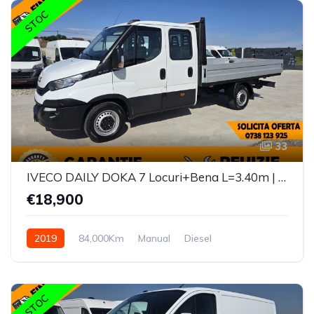
STOC
33
IVECO DAILY DOKA 7 Locuri+Bena L=3.40m | Motor 3.0 |
€18,900
2019
84,000Km
Manual
Diesel
STOC