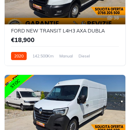
38
FORD NEW TRANSIT L4H3 AXA DUBLA
€18,900
2020
142,500Km
Manual
Diesel
STOC