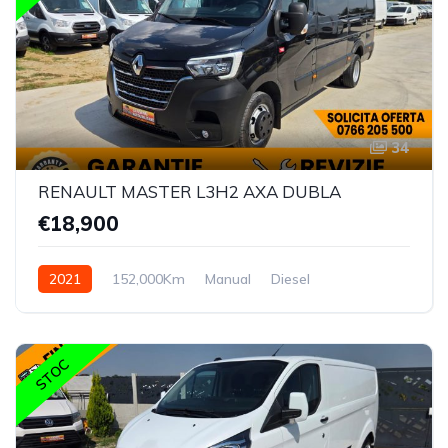
34
RENAULT MASTER L3H2 AXA DUBLA
€18,900
2021
152,000Km
Manual
Diesel
STOC