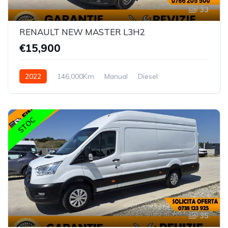
33
RENAULT NEW MASTER L3H2
€15,900
2022
146,000Km
Manual
Diesel
STOC
35