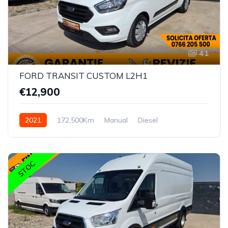
41
FORD TRANSIT CUSTOM L2H1
€12,900
2021
172,500Km
Manual
Diesel
STOC