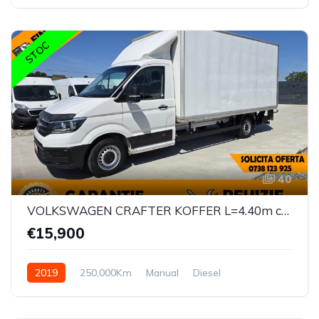
STOC
40
VOLKSWAGEN CRAFTER KOFFER L=4.40m cu LIFT Hidraulic
€15,900
2019
250,000Km
Manual
Diesel