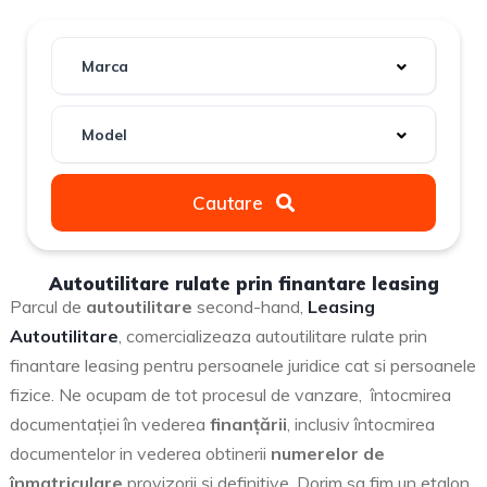
Marca
Model
Cautare
Autoutilitare rulate prin finantare leasing
Parcul de
autoutilitare
second-hand,
Leasing
Autoutilitare
, comercializeaza autoutilitare rulate prin
finantare leasing pentru persoanele juridice cat si persoanele
fizice. Ne ocupam de tot procesul de vanzare, întocmirea
documentaţiei în vederea
finanţării
, inclusiv întocmirea
documentelor in vederea obtinerii
numerelor de
înmatriculare
provizorii şi definitive. Dorim sa fim un etalon