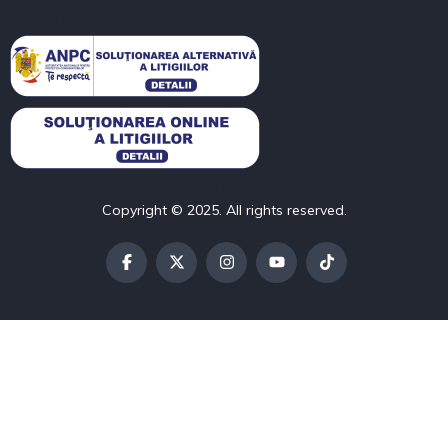
function l36wpf_anpc() { $html = '
'; return $html; } add_shortcode('l36wpf_anpc', 'l36wpf_anpc');
Copyright © 2025. All rights reserved.