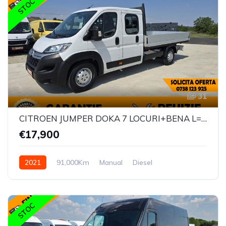
STOC
31
CITROEN JUMPER DOKA 7 LOCURI+BENA L=3.30M
€17,900
2021
91,000Km
Manual
Diesel
STOC